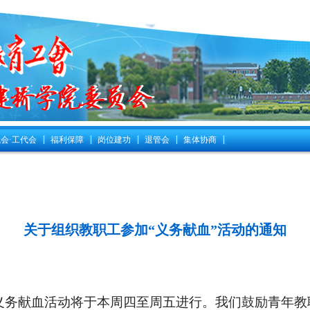
会·工代会
福利保障
岗位建功
退管会
集体协商
关于组织教职工参加“义务献血”活动的通知
年义务献血活动将于本周四至周五进行。我们鼓励青年