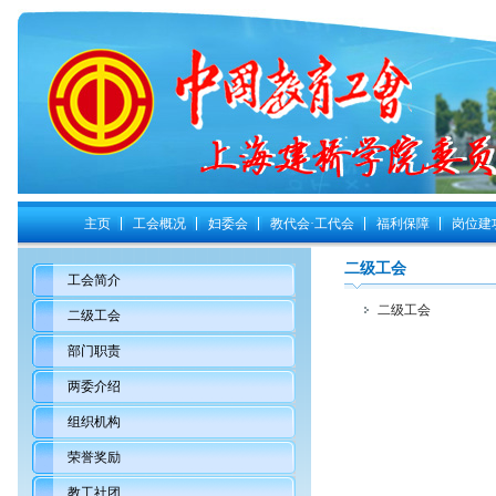
主页
工会概况
妇委会
教代会·工代会
福利保障
岗位建
二级工会
工会简介
二级工会
二级工会
部门职责
两委介绍
组织机构
荣誉奖励
教工社团