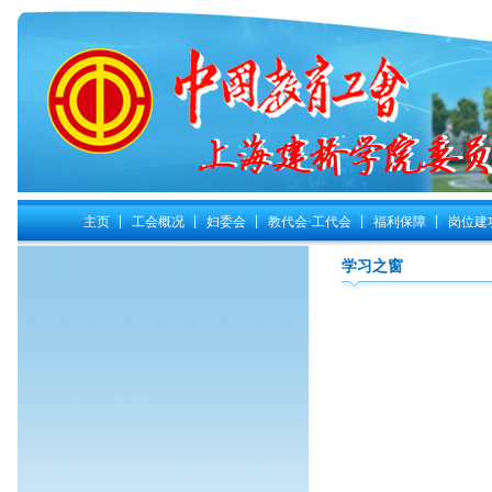
主页
工会概况
妇委会
教代会·工代会
福利保障
岗位建
学习之窗