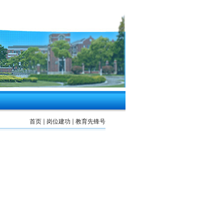
首页
岗位建功
教育先锋号